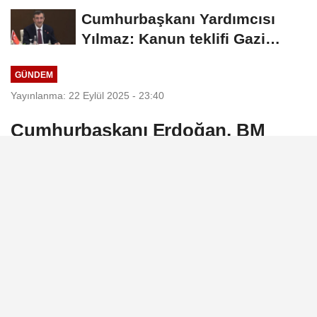
Cumhurbaşkanı Yardımcısı
Yılmaz: Kanun teklifi Gazi
Meclis'e sunuldu
GÜNDEM
Yayınlanma: 22 Eylül 2025 - 23:40
Cumhurbaşkanı Erdoğan, BM
Genel Kurulu Filistin
Konferansı'nda konuşuyor
Cumhurbaşkanı Recep Tayyip Erdoğan,
Birleşmiş Milletler (BM) 80. Genel Kurulu
kapsamında düzenlenen Filistin
Meselesine Çözüm Bulunması ve İki
Devletli Çözümün Hayata Geçirilmesi