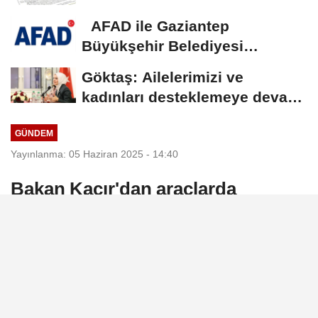
AFAD ile Gaziantep
Büyükşehir Belediyesi
arasında Deprem Müzesi...
Göktaş: Ailelerimizi ve
kadınları desteklemeye devam
edeceğiz
GÜNDEM
Yayınlanma: 05 Haziran 2025 - 14:40
Bakan Kacır'dan araçlarda
gelişmiş güvenlik sistemi
açıklaması
Sanayi ve Teknoloji Bakanı Mehmet Fatih
Kacır, gerçekleştirdikleri düzenlemelerle
Türkiye’de piyasaya sunulan araçlarda