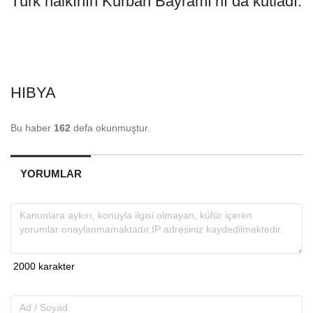
Türk halkının Kurban Bayramı’nı da kutladı.
HIBYA
Bu haber
162
defa okunmuştur.
YORUMLAR