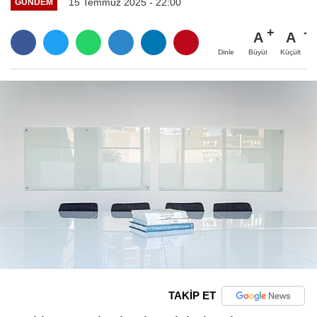
15 Temmuz 2025 - 22:00
GÜNDEM
A
A
Büyüt
Küçült
Dinle
TAKİP ET