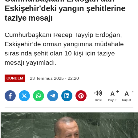
Eskişehir'deki yangın şehitlerine
taziye mesajı
Cumhurbaşkanı Recep Tayyip Erdoğan,
Eskişehir’de orman yangınına müdahale
sırasında şehit olan 10 kişi için taziye
mesajı yayımladı.
23 Temmuz 2025 - 22:20
GÜNDEM
A
A
Büyüt
Küçült
Dinle