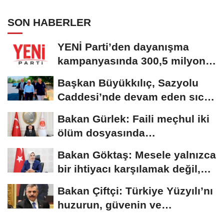
güçlenmesi
SON HABERLER
YENİ Parti’den dayanışma
kampanyasında 300,5 milyon
TL’lik bağış
Başkan Büyükkılıç, Sazyolu
Caddesi’nde devam eden sıcak
asfalt...
Bakan Gürlek: Faili meçhul iki
ölüm dosyasında
soruşturmalar derinleştirildi
Bakan Göktaş: Mesele yalnızca
bir ihtiyacı karşılamak değil,
bir...
Bakan Çiftçi: Türkiye Yüzyılı’nı
huzurun, güvenin ve
istikrarın...