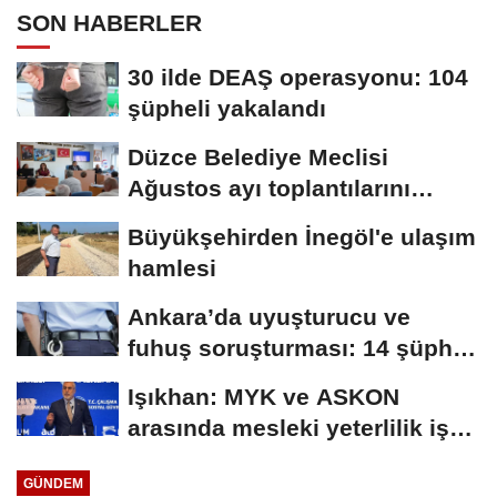
SON HABERLER
30 ilde DEAŞ operasyonu: 104
şüpheli yakalandı
Düzce Belediye Meclisi
Ağustos ayı toplantılarını
tamamladı
Büyükşehirden İnegöl'e ulaşım
hamlesi
Ankara’da uyuşturucu ve
fuhuş soruşturması: 14 şüpheli
hakkında...
Işıkhan: MYK ve ASKON
arasında mesleki yeterlilik iş
birliği protokolü...
GÜNDEM