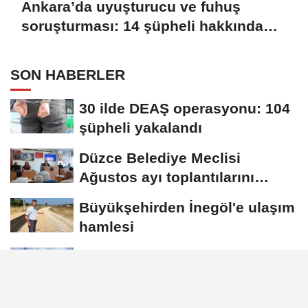
Ankara’da uyuşturucu ve fuhuş
soruşturması: 14 şüpheli hakkında
işlem başlatıldı
SON HABERLER
30 ilde DEAŞ operasyonu: 104
şüpheli yakalandı
Düzce Belediye Meclisi
Ağustos ayı toplantılarını
tamamladı
Büyükşehirden İnegöl'e ulaşım
hamlesi
Ankara’da uyuşturucu ve
fuhuş soruşturması: 14 şüpheli
hakkında...
Işıkhan: MYK ve ASKON