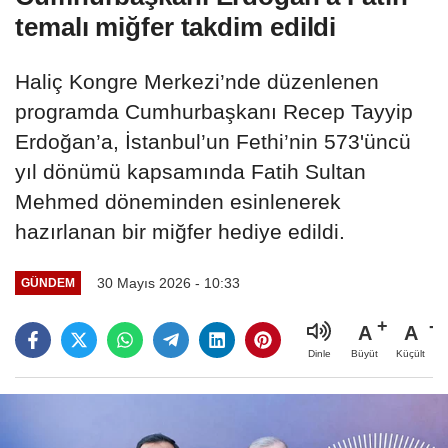
temalı miğfer takdim edildi
Haliç Kongre Merkezi’nde düzenlenen
programda Cumhurbaşkanı Recep Tayyip
Erdoğan’a, İstanbul’un Fethi’nin 573'üncü
yıl dönümü kapsamında Fatih Sultan
Mehmed döneminden esinlenerek
hazırlanan bir miğfer hediye edildi.
30 Mayıs 2026 - 10:33
GÜNDEM
A
A
Büyüt
Küçült
Dinle