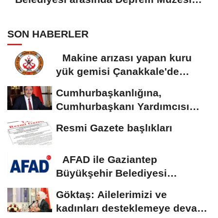
protokolü imzalandı
SON HABERLER
Makine arızası yapan kuru
yük gemisi Çanakkale'de
güvenli bölgeye...
Cumhurbaşkanlığına,
Cumhurbaşkanı Yardımcısı
Yılmaz vekalet...
Resmi Gazete başlıkları
AFAD ile Gaziantep
Büyükşehir Belediyesi
arasında Deprem Müzesi...
Göktaş: Ailelerimizi ve
kadınları desteklemeye devam