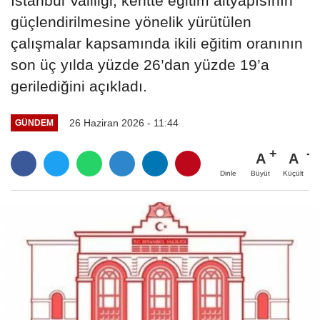
İstanbul Valiliği, kentte eğitim altyapısının
güçlendirilmesine yönelik yürütülen
çalışmalar kapsamında ikili eğitim oranının
son üç yılda yüzde 26’dan yüzde 19’a
gerilediğini açıkladı.
26 Haziran 2026 - 11:44
GÜNDEM
A
A
Büyüt
Küçült
Dinle