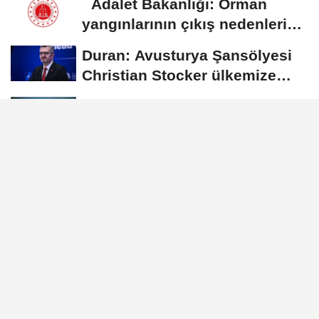
Adalet Bakanlığı: Orman
yangınlarının çıkış nedenleri
ve...
Duran: Avusturya Şansölyesi
Christian Stocker ülkemize
ziyaret gerçekleştirecektir
Uraloğlu: Yılın ilk 7 ayında 138
milyon 758 bin 202 yolcuya
hizmet...
Memişoğlu: Deniz
ambulanslarıyla 44 bin 476
hastanın nakli gerçekleştirildi
GÜNDEM
Yayınlanma: 11 Haziran 2026 - 13:22
Gelecek Partisinden DBB'ye
ziyaret