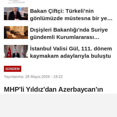
Bakan Çiftçi: Türkeli’nin
gönlümüzde müstesna bir yeri
var
Dışişleri Bakanlığı'nda Suriye
gündemli Kurumlararası
Eşgüdüm...
İstanbul Valisi Gül, 111. dönem
kaymakam adaylarıyla buluştu
GÜNDEM
Yayınlanma: 28 Mayıs 2026 - 19:22
MHP'li Yıldız'dan Azerbaycan'ın
Bağımsızlık Günü mesajı
MHP Genel Başkan Yardımcısı ve İstanbul