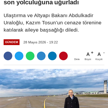
son yolculuğuna uğurladı
Ulaştırma ve Altyapı Bakanı Abdulkadir
Uraloğlu, Kazım Tosun’un cenaze törenine
katılarak aileye başsağlığı diledi.
28 Mayıs 2026 - 19:22
GÜNDEM
A
A
Büyüt
Küçült
Dinle