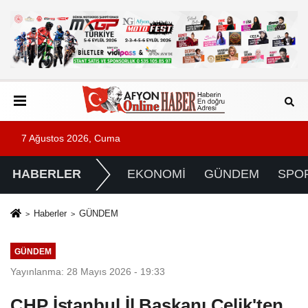
7 Ağustos 2026, Cuma
HABERLER
EKONOMİ
GÜNDEM
SPO
Haberler
GÜNDEM
GÜNDEM
Yayınlanma: 28 Mayıs 2026 - 19:33
CHP İstanbul İl Başkanı Çelik'ten