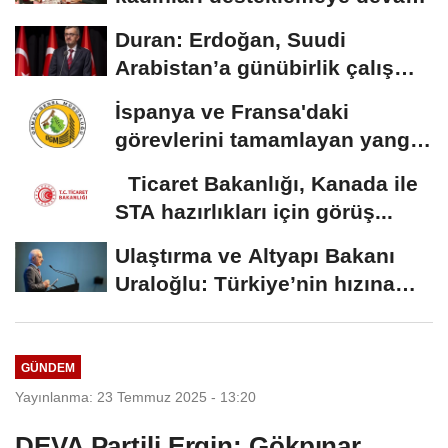
edeceğiz
Duran: Erdoğan, Suudi
Arabistan’a günübirlik çalışma
ziyareti...
İspanya ve Fransa'daki
görevlerini tamamlayan yangın
söndürme uçakları...
Ticaret Bakanlığı, Kanada ile
STA hazırlıkları için görüş...
Ulaştırma ve Altyapı Bakanı
Uraloğlu: Türkiye’nin hızına
hız...
GÜNDEM
Yayınlanma: 23 Temmuz 2025 - 13:20
DEVA Partili Ergin: Gökpınar