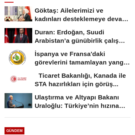
Göktaş: Ailelerimizi ve
kadınları desteklemeye devam
edeceğiz
Duran: Erdoğan, Suudi
Arabistan’a günübirlik çalışma
ziyareti...
İspanya ve Fransa'daki
görevlerini tamamlayan yangın
söndürme uçakları...
Ticaret Bakanlığı, Kanada ile
STA hazırlıkları için görüş...
Ulaştırma ve Altyapı Bakanı
Uraloğlu: Türkiye’nin hızına
hız...
GÜNDEM