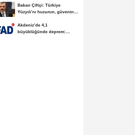
Bakan Çiftçi: Türkiye
Yüzyılı’nı huzurun, güvenin
ve istikrarın...
Akdeniz’de 4,1
büyüklüğünde deprem:
AFAD’dan ön
değerlendirme...