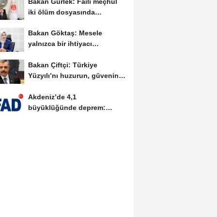
Bakan Gürlek: Faili meçhul
iki ölüm dosyasında
soruşturmalar derinleştirildi
Bakan Göktaş: Mesele
yalnızca bir ihtiyacı
karşılamak değil, bir...
Bakan Çiftçi: Türkiye
Yüzyılı’nı huzurun, güvenin
ve istikrarın...
Akdeniz’de 4,1
büyüklüğünde deprem:
AFAD’dan ön
değerlendirme...