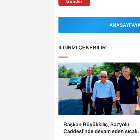
Gönder
ANASAYFAYA 
İLGINIZI ÇEKEBILIR
Başkan Büyükkılıç, Sazyolu
Caddesi’nde devam eden sıcak
asfalt çalışmalarını inceledi