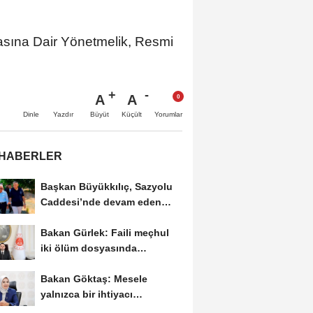
asına Dair Yönetmelik, Resmi
A
A
Büyüt
Küçült
Dinle
Yazdır
Yorumlar
 HABERLER
Başkan Büyükkılıç, Sazyolu
Caddesi’nde devam eden
sıcak asfalt...
Bakan Gürlek: Faili meçhul
iki ölüm dosyasında
soruşturmalar derinleştirildi
Bakan Göktaş: Mesele
yalnızca bir ihtiyacı
karşılamak değil, bir...