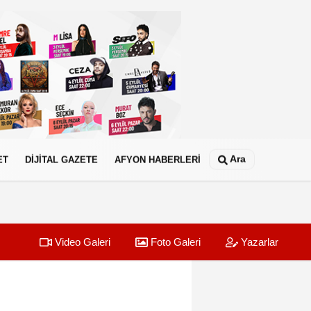
Ara
ET
DİJİTAL GAZETE
AFYON HABERLERİ
Video Galeri
Foto Galeri
Yazarlar