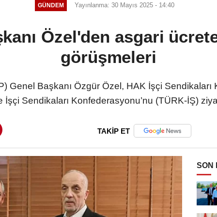
Yayınlanma: 30 Mayıs 2025 - 14:40
GÜNDEM
anı Özel'den asgari ücrete
görüşmeleri
HP) Genel Başkanı Özgür Özel, HAK İşçi Sendikaları
e İşçi Sendikaları Konfederasyonu’nu (TÜRK-İŞ) ziyare
TAKİP ET
SON