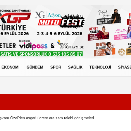
EKONOMİ
GÜNDEM
SPOR
SAĞLIK
TEKNOLOJİ
SİYAS
izlilik İlkeleri
anı Özel'den asgari ücrete ara zam talebi görüşmeleri