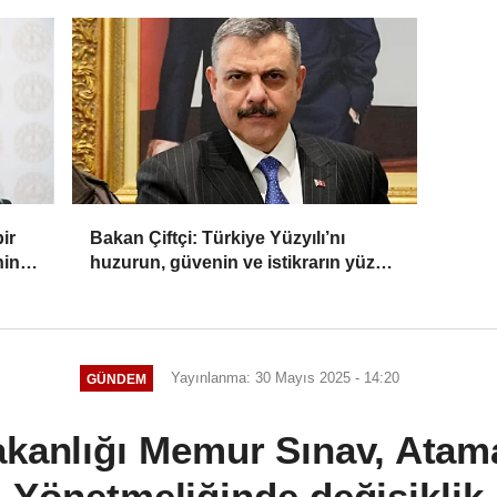
ir
Bakan Çiftçi: Türkiye Yüzyılı’nı
nin
huzurun, güvenin ve istikrarın yüzyılı
yapacağız
Yayınlanma: 30 Mayıs 2025 - 14:20
GÜNDEM
akanlığı Memur Sınav, Atama
Yönetmeliğinde değişiklik