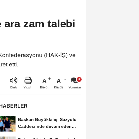
 ara zam talebi
 Konfederasyonu (HAK-İŞ) ve
t etti.
A
A
Büyüt
Küçült
Dinle
Yazdır
Yorumlar
 HABERLER
Başkan Büyükkılıç, Sazyolu
Caddesi’nde devam eden
sıcak asfalt...