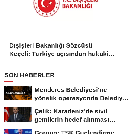
Dışişleri Bakanlığı Sözcüsü
Keçeli: Türkiye açısından hukuki
sonuç doğurmaz
SON HABERLER
Menderes Belediyesi’ne
yönelik operasyonda Belediye
Başkanı İlkay...
Çelik: Karadeniz'de sivil
gemilerin hedef alınması
savaşı başka...
Görgün: TSK Güçlendirme