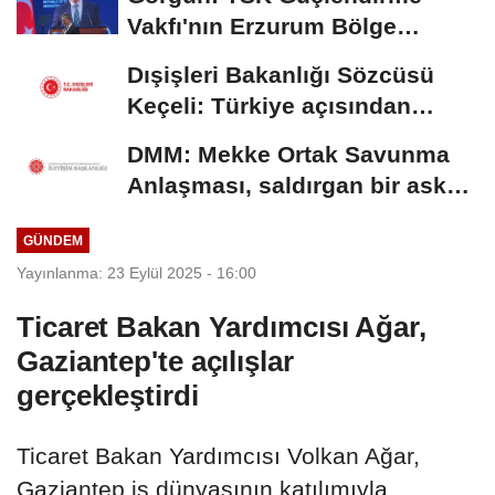
Vakfı'nın Erzurum Bölge
Temsilciliği hizmete...
Dışişleri Bakanlığı Sözcüsü
Keçeli: Türkiye açısından
hukuki...
DMM: Mekke Ortak Savunma
Anlaşması, saldırgan bir askeri
blok değil
GÜNDEM
Yayınlanma: 23 Eylül 2025 - 16:00
Ticaret Bakan Yardımcısı Ağar,
Gaziantep'te açılışlar
gerçekleştirdi
Ticaret Bakan Yardımcısı Volkan Ağar,
Gaziantep iş dünyasının katılımıyla