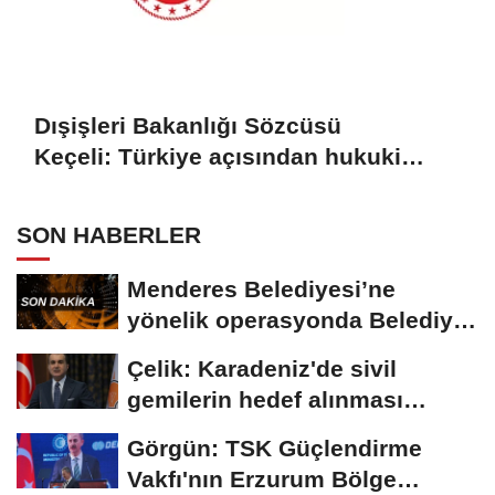
Dışişleri Bakanlığı Sözcüsü
Keçeli: Türkiye açısından hukuki
sonuç doğurmaz
SON HABERLER
Menderes Belediyesi’ne
yönelik operasyonda Belediye
Başkanı İlkay...
Çelik: Karadeniz'de sivil
gemilerin hedef alınması
savaşı başka...
Görgün: TSK Güçlendirme
Vakfı'nın Erzurum Bölge