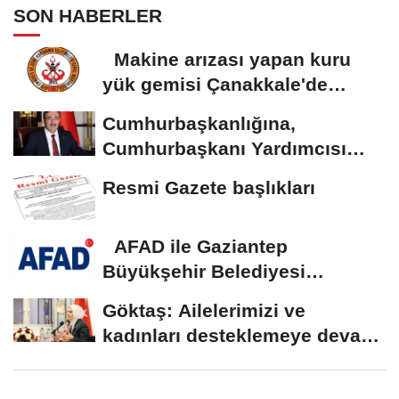
SON HABERLER
Makine arızası yapan kuru
yük gemisi Çanakkale'de
güvenli bölgeye...
Cumhurbaşkanlığına,
Cumhurbaşkanı Yardımcısı
Yılmaz vekalet...
Resmi Gazete başlıkları
AFAD ile Gaziantep
Büyükşehir Belediyesi
arasında Deprem Müzesi...
Göktaş: Ailelerimizi ve
kadınları desteklemeye devam
edeceğiz