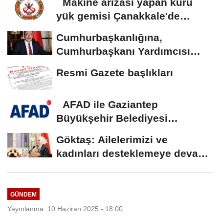
Makine arızası yapan kuru
yük gemisi Çanakkale'de
güvenli bölgeye...
Cumhurbaşkanlığına,
Cumhurbaşkanı Yardımcısı
Yılmaz vekalet...
Resmi Gazete başlıkları
AFAD ile Gaziantep
Büyükşehir Belediyesi
arasında Deprem Müzesi...
Göktaş: Ailelerimizi ve
kadınları desteklemeye devam
edeceğiz
GÜNDEM
Yayınlanma: 10 Haziran 2025 - 18:00