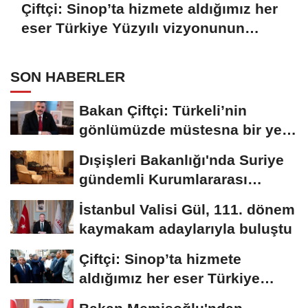
Çiftçi: Sinop’ta hizmete aldığımız her
eser Türkiye Yüzyılı vizyonunun
sahadaki karşılığı
SON HABERLER
Bakan Çiftçi: Türkeli’nin
gönlümüzde müstesna bir yeri
var
Dışişleri Bakanlığı'nda Suriye
gündemli Kurumlararası
Eşgüdüm...
İstanbul Valisi Gül, 111. dönem
kaymakam adaylarıyla buluştu
Çiftçi: Sinop’ta hizmete
aldığımız her eser Türkiye
Yüzyılı...