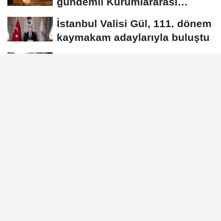
gündemli Kurumlararası
Eşgüdüm...
İstanbul Valisi Gül, 111. dönem
kaymakam adaylarıyla buluştu
Çiftçi: Sinop’ta hizmete
aldığımız her eser Türkiye
Yüzyılı...
Bakan Memişoğlu'ndan
üniversite adaylarına mesaj:
Hayallerinizden...
GÜNDEM
Yayınlanma: 01 Temmuz 2026 - 13:33
Ankara'da NATO Zirvesi
hazırlıkları değerlendirildi
Ankara Valiliği, 36'ncı NATO Devlet ve