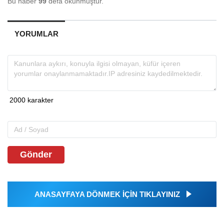
Bu haber
99
defa okunmuştur.
YORUMLAR
Gönder
ANASAYFAYA DÖNMEK İÇİN TIKLAYINIZ