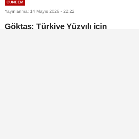
GÜNDEM
Yayınlanma: 14 Mayıs 2026 - 22:22
Göktaş: Türkiye Yüzyılı için
durmadan, yorulmadan çalışmaya
devam
Aile ve Sosyal Hizmetler Bakanı Mahinur
Özdemir Göktaş, engelli vatandaşlar,
çocuklar ve ailelere yönelik yeni hizmetlerin
devreye alındığını belirterek, "Türkiye
Yüzyılı" vizyonu doğrultusunda sosyal
hizmet ağını güçlendirmeye devam
edeceklerini bildirdi.
14 Mayıs 2026 - 22:22
GÜNDEM