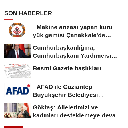
protokolü imzalandı
SON HABERLER
Makine arızası yapan kuru
yük gemisi Çanakkale'de
güvenli bölgeye...
Cumhurbaşkanlığına,
Cumhurbaşkanı Yardımcısı
Yılmaz vekalet...
Resmi Gazete başlıkları
AFAD ile Gaziantep
Büyükşehir Belediyesi
arasında Deprem Müzesi...
Göktaş: Ailelerimizi ve
kadınları desteklemeye devam
edeceğiz