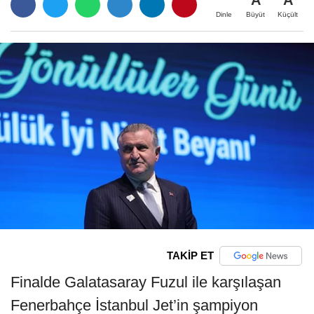
A
A
Büyüt
Küçült
Dinle
TAKİP ET
Finalde Galatasaray Fuzul ile karşılaşan
Fenerbahçe İstanbul Jet’in şampiyon