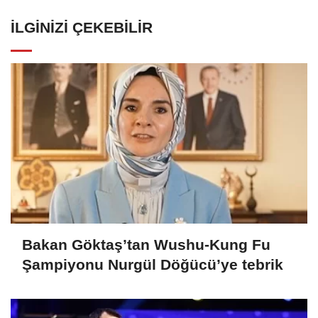
İLGINIZI ÇEKEBILIR
Bakan Göktaş’tan Wushu-Kung Fu
Şampiyonu Nurgül Döğücü’ye tebrik