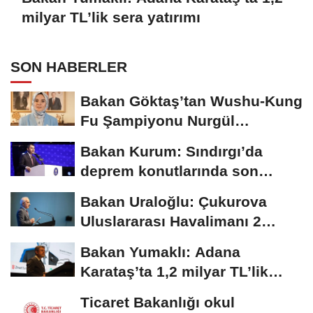
milyar TL’lik sera yatırımı
SON HABERLER
Bakan Göktaş’tan Wushu-Kung
Fu Şampiyonu Nurgül
Döğücü’ye...
Bakan Kurum: Sındırgı’da
deprem konutlarında son
aşamaya gelindi
Bakan Uraloğlu: Çukurova
Uluslararası Havalimanı 2
yaşında
Bakan Yumaklı: Adana
Karataş’ta 1,2 milyar TL’lik
sera yatırımı
Ticaret Bakanlığı okul