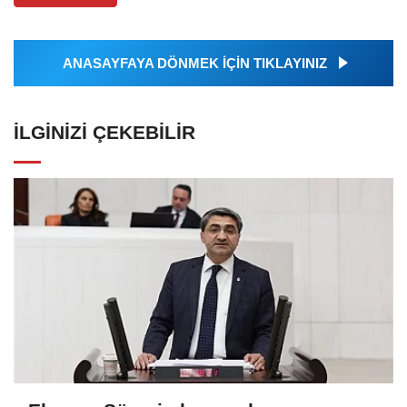
ANASAYFAYA DÖNMEK İÇİN TIKLAYINIZ
İLGINIZI ÇEKEBILIR