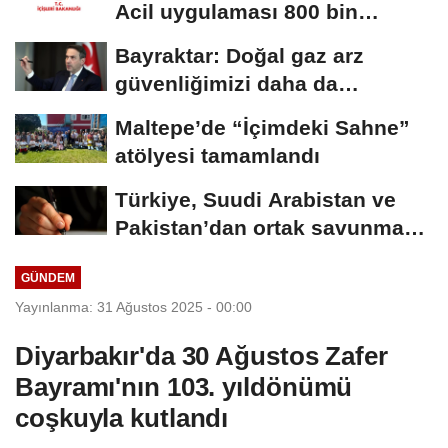
Acil uygulaması 800 bin
indirmeyi...
Bayraktar: Doğal gaz arz
güvenliğimizi daha da
güçlendirmeye devam...
Maltepe’de “İçimdeki Sahne”
atölyesi tamamlandı
Türkiye, Suudi Arabistan ve
Pakistan’dan ortak savunma
anlaşması
GÜNDEM
Yayınlanma: 31 Ağustos 2025 - 00:00
Diyarbakır'da 30 Ağustos Zafer
Bayramı'nın 103. yıldönümü
coşkuyla kutlandı