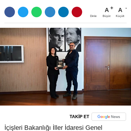
A
A
Büyüt
Küçült
Dinle
TAKİP ET
İçişleri Bakanlığı İller İdaresi Genel