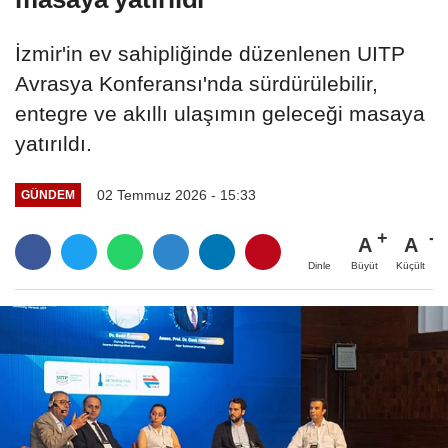
İzmir'in ev sahipliğinde düzenlenen UITP
Avrasya Konferansı'nda sürdürülebilir,
entegre ve akıllı ulaşımın geleceği masaya
yatırıldı.
02 Temmuz 2026 - 15:33
GÜNDEM
A
A
Büyüt
Küçült
Dinle