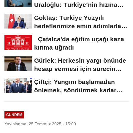
Uraloğlu: Türkiye’nin hızına
hız...
Göktaş: Türkiye Yüzyılı
hedeflerimize emin adımlarla
ilerlemeye...
Çatalca'da eğitim uçağı kaza
kırıma uğradı
Gürlek: Herkesin yargı önünde
hesap vermesi için sürecin
takipçisi...
Çiftçi: Yangını başlamadan
önlemek, söndürmek kadar
hayatidir
GÜNDEM
Yayınlanma: 25 Temmuz 2025 - 15:00