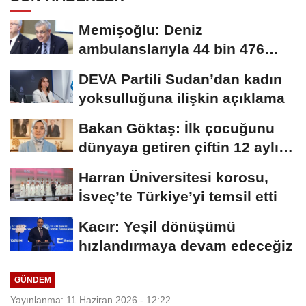
Memişoğlu: Deniz
ambulanslarıyla 44 bin 476
hastanın nakli gerçekleştirildi
DEVA Partili Sudan’dan kadın
yoksulluğuna ilişkin açıklama
Bakan Göktaş: İlk çocuğunu
dünyaya getiren çiftin 12 aylık
taksitlerini...
Harran Üniversitesi korosu,
İsveç’te Türkiye’yi temsil etti
Kacır: Yeşil dönüşümü
hızlandırmaya devam edeceğiz
GÜNDEM
Yayınlanma: 11 Haziran 2026 - 12:22