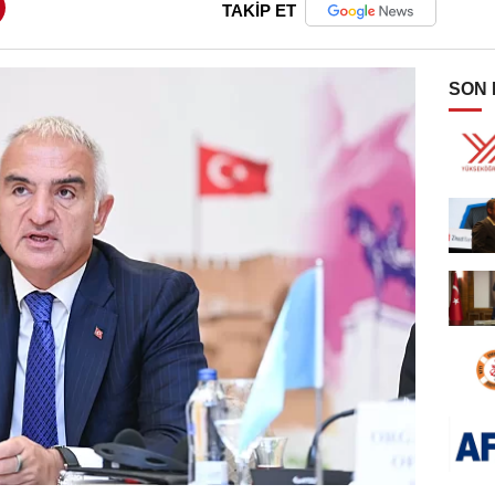
TAKİP ET
SON