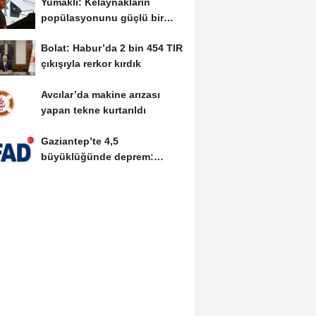
Yumaklı: Kelaynakların
popülasyonunu güçlü bir
şekilde güvence...
Bolat: Habur’da 2 bin 454 TIR
çıkışıyla rerkor kırdık
Avcılar’da makine arızası
yapan tekne kurtarıldı
Gaziantep’te 4,5
büyüklüğünde deprem:
Olumsuz durum yok