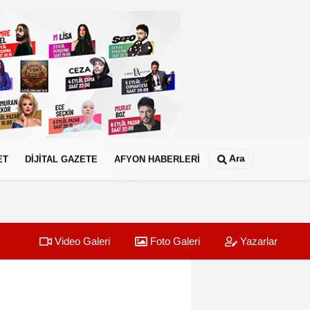
Ara
ET
DİJİTAL GAZETE
AFYON HABERLERİ
Video Galeri
Foto Galeri
Yazarlar