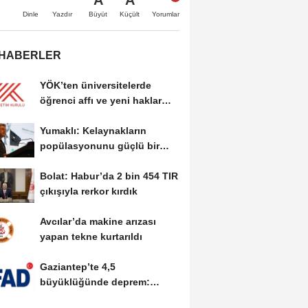
A
A
Büyüt
Küçült
Dinle
Yazdır
Yorumlar
 HABERLER
YÖK’ten üniversitelerde
öğrenci affı ve yeni haklar
getiren düzenleme
Yumaklı: Kelaynakların
popülasyonunu güçlü bir
şekilde güvence...
Bolat: Habur’da 2 bin 454 TIR
çıkışıyla rerkor kırdık
Avcılar’da makine arızası
yapan tekne kurtarıldı
Gaziantep’te 4,5
büyüklüğünde deprem:
Olumsuz durum yok