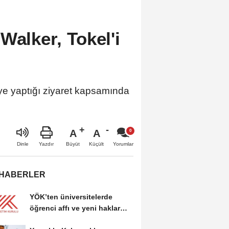
Walker, Tokel'i
’ye yaptığı ziyaret kapsamında
A
A
Büyüt
Küçült
Dinle
Yazdır
Yorumlar
 HABERLER
YÖK’ten üniversitelerde
öğrenci affı ve yeni haklar
getiren düzenleme