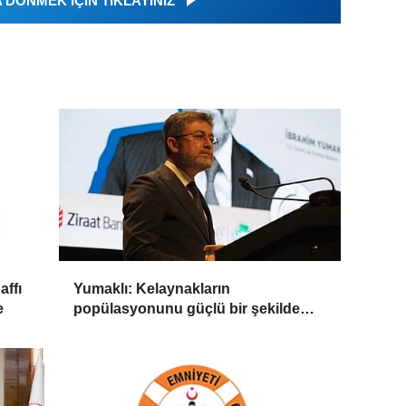
DÖNMEK İÇİN TIKLAYINIZ
affı
Yumaklı: Kelaynakların
e
popülasyonunu güçlü bir şekilde
güvence altına alıyoruz