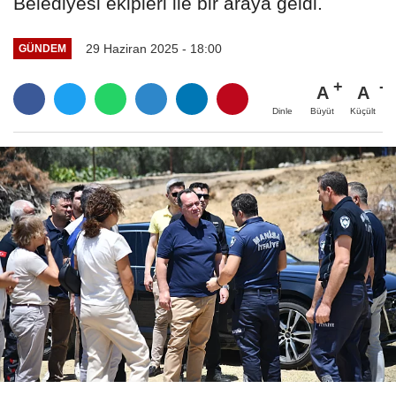
Belediyesi ekipleri ile bir araya geldi.
29 Haziran 2025 - 18:00
GÜNDEM
A
A
Büyüt
Küçült
Dinle