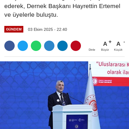
ederek, Dernek Başkanı Hayrettin Ertemel
ve üyelerle buluştu.
03 Ekim 2025 - 22:40
GÜNDEM
A
A
Büyüt
Küçült
Dinle