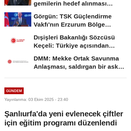
gemilerin hedef alınması
savaşı başka...
Görgün: TSK Güçlendirme
Vakfı'nın Erzurum Bölge
Temsilciliği hizmete...
Dışişleri Bakanlığı Sözcüsü
Keçeli: Türkiye açısından
hukuki...
DMM: Mekke Ortak Savunma
Anlaşması, saldırgan bir askeri
blok değil
GÜNDEM
Yayınlanma: 03 Ekim 2025 - 23:40
Şanlıurfa'da yeni evlenecek çiftler
için eğitim programı düzenlendi