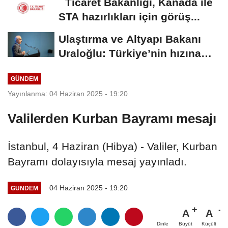
Ticaret Bakanlığı, Kanada ile
STA hazırlıkları için görüş...
Ulaştırma ve Altyapı Bakanı
Uraloğlu: Türkiye’nin hızına
hız...
GÜNDEM
Yayınlanma: 04 Haziran 2025 - 19:20
Valilerden Kurban Bayramı mesajı
İstanbul, 4 Haziran (Hibya) - Valiler, Kurban
Bayramı dolayısıyla mesaj yayınladı.
04 Haziran 2025 - 19:20
GÜNDEM
A
A
Büyüt
Küçült
Dinle