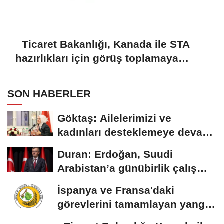
Ticaret Bakanlığı, Kanada ile STA
hazırlıkları için görüş toplamaya
başladı
SON HABERLER
Göktaş: Ailelerimizi ve
kadınları desteklemeye devam
edeceğiz
Duran: Erdoğan, Suudi
Arabistan’a günübirlik çalışma
ziyareti...
İspanya ve Fransa'daki
görevlerini tamamlayan yangın
söndürme uçakları...