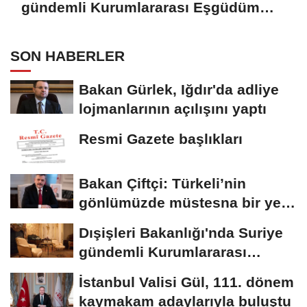
gündemli Kurumlararası Eşgüdüm
Toplantısı
SON HABERLER
Bakan Gürlek, Iğdır'da adliye
lojmanlarının açılışını yaptı
Resmi Gazete başlıkları
Bakan Çiftçi: Türkeli’nin
gönlümüzde müstesna bir yeri
var
Dışişleri Bakanlığı'nda Suriye
gündemli Kurumlararası
Eşgüdüm...
İstanbul Valisi Gül, 111. dönem
kaymakam adaylarıyla buluştu