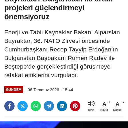
projeleri güçlendirmeyi
önemsiyoruz
Enerji ve Tabii Kaynaklar Bakanı Alparslan
Bayraktar, 36. NATO Zirvesi öncesinde
Cumhurbaşkanı Recep Tayyip Erdoğan’ın
Bulgaristan Başbakanı Rumen Radev ile
Beştepe’de gerçekleştirdiği görüşmeye
refakat ettiklerini vurguladı.
06 Temmuz 2026 - 15:44
GÜNDEM
A
A
Büyüt
Küçült
Dinle