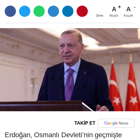
A
A
Büyüt
Küçült
Dinle
TAKİP ET
Erdoğan, Osmanlı Devleti’nin geçmişte