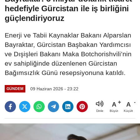
hedefiyle Gürcistan ile iş birliğini
güçlendiriyoruz
Enerji ve Tabii Kaynaklar Bakanı Alparslan
Bayraktar, Gürcistan Başbakan Yardımcısı
ve Dışişleri Bakanı Maka Botchorishvili’nin
ev sahipliğinde düzenlenen Gürcistan
Bağımsızlık Günü resepsiyonuna katıldı.
09 Haziran 2026 - 23:22
GÜNDEM
A
A
Büyüt
Küçült
Dinle