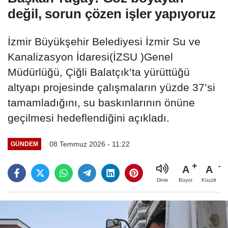
değil, sorun çözen işler yapıyoruz
İzmir Büyükşehir Belediyesi İzmir Su ve
Kanalizasyon İdaresi(İZSU )Genel
Müdürlüğü, Çiğli Balatçık’ta yürüttüğü
altyapı projesinde çalışmaların yüzde 37’si
tamamladığını, su baskınlarının önüne
geçilmesi hedeflendiğini açıkladı.
08 Temmuz 2026 - 11:22
GÜNDEM
A
A
Büyüt
Küçült
Dinle