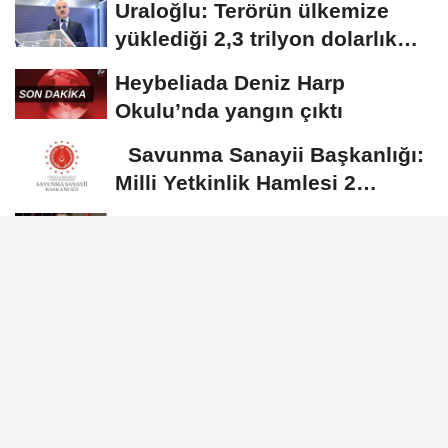
Uraloğlu: Terörün ülkemize
yüklediği 2,3 trilyon dolarlık
bedeli...
Heybeliada Deniz Harp
Okulu’nda yangın çıktı
Savunma Sanayii Başkanlığı:
Milli Yetkinlik Hamlesi 2
yaşında
Görgün, Özbekistan Savunma
Bakan Yardımcısı Narbayev ile
görüştü
Babacan: Merhuma Allah’tan
rahmet, Yalçın’a ve ailesine
sabır diliyorum
GÜNDEM
Yayınlanma: 21 Haziran 2025 - 16:40