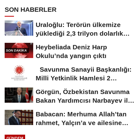
SON HABERLER
Uraloğlu: Terörün ülkemize
yüklediği 2,3 trilyon dolarlık
bedeli...
Heybeliada Deniz Harp
Okulu’nda yangın çıktı
Savunma Sanayii Başkanlığı:
Milli Yetkinlik Hamlesi 2
yaşında
Görgün, Özbekistan Savunma
Bakan Yardımcısı Narbayev ile
görüştü
Babacan: Merhuma Allah’tan
rahmet, Yalçın’a ve ailesine
sabır diliyorum
GÜNDEM