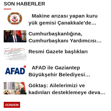
SON HABERLER
Makine arızası yapan kuru
yük gemisi Çanakkale'de
güvenli bölgeye...
Cumhurbaşkanlığına,
Cumhurbaşkanı Yardımcısı
Yılmaz vekalet...
Resmi Gazete başlıkları
AFAD ile Gaziantep
Büyükşehir Belediyesi
arasında Deprem Müzesi...
Göktaş: Ailelerimizi ve
kadınları desteklemeye devam
edeceğiz
GÜNDEM