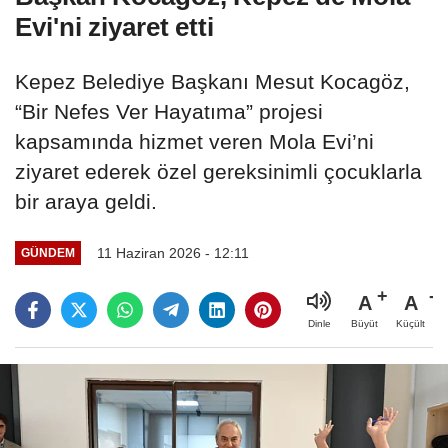
Evi'ni ziyaret etti
Kepez Belediye Başkanı Mesut Kocagöz,
“Bir Nefes Ver Hayatıma” projesi
kapsamında hizmet veren Mola Evi’ni
ziyaret ederek özel gereksinimli çocuklarla
bir araya geldi.
11 Haziran 2026 - 12:11
GÜNDEM
A
A
Büyüt
Küçült
Dinle