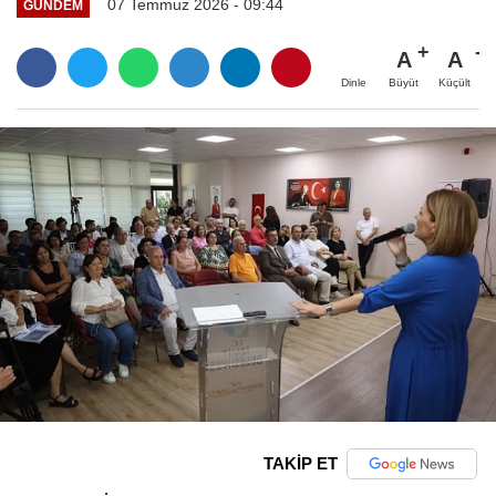
07 Temmuz 2026 - 09:44
GÜNDEM
A
A
Büyüt
Küçült
Dinle
TAKİP ET