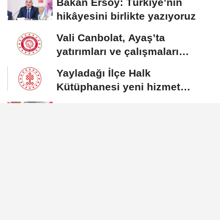
Bakan Ersoy: Türkiye’nin
hikâyesini birlikte yazıyoruz
Vali Canbolat, Ayaş’ta
yatırımları ve çalışmaları
inceledi
Yayladağı İlçe Halk
Kütüphanesi yeni hizmet
binasına kavuştu
Bakan Kacır ve Bakan
Memişoğlu, ilaç sektörü
temsilcileriyle görüştü
Uraloğlu: Kayseri’nin üretim ve
ticaret gücünü daha ileri
taşıyacağız
Künye
İletişim
Çerez Politikası
Gizlilik İlkeleri