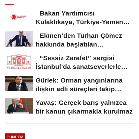
Bakan Yardımcısı
Kulaklıkaya, Türkiye-Yemen
Forumu’na katıldı
Ekmen’den Turhan Çömez
hakkında başlatılan
soruşturmaya tepki
“Sessiz Zarafet” sergisi
İstanbul’da sanatseverlerle
buluştu
Gürlek: Orman yangınlarına
ilişkin adli süreçleri takip
ediyoruz
Yavaş: Gerçek barış yalnızca
bir kanun çıkarmakla kurulmaz
GÜNDEM