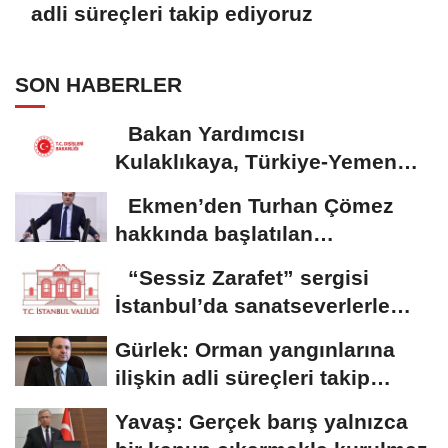
adli süreçleri takip ediyoruz
SON HABERLER
Bakan Yardımcısı
Kulaklıkaya, Türkiye-Yemen
Forumu’na katıldı
Ekmen’den Turhan Çömez
hakkında başlatılan
soruşturmaya tepki
“Sessiz Zarafet” sergisi
İstanbul’da sanatseverlerle
buluştu
Gürlek: Orman yangınlarına
ilişkin adli süreçleri takip
ediyoruz
Yavaş: Gerçek barış yalnızca