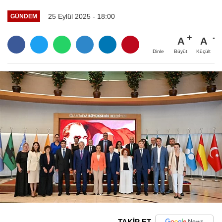
25 Eylül 2025 - 18:00
GÜNDEM
A
A
Büyüt
Küçült
Dinle
TAKİP ET