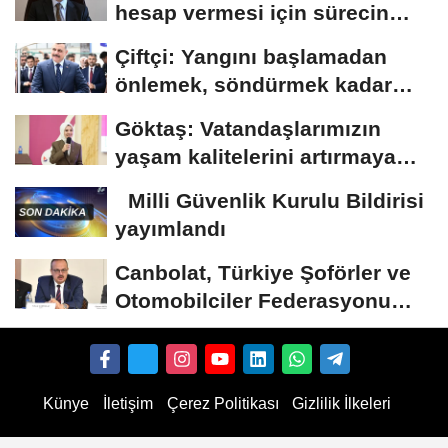
hesap vermesi için sürecin
takipçisi...
Çiftçi: Yangını başlamadan
önlemek, söndürmek kadar
hayatidir
Göktaş: Vatandaşlarımızın
yaşam kalitelerini artırmaya
devam edeceğiz
Milli Güvenlik Kurulu Bildirisi
yayımlandı
Canbolat, Türkiye Şoförler ve
Otomobilciler Federasyonu
Başkanı Yiğiner...
Künye
İletişim
Çerez Politikası
Gizlilik İlkeleri
ube Abonnenten kaufen
TikTok Follower kaufen
Instagram Likes kaufen
TikTok Likes kaufe