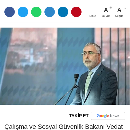
A
A
Büyüt
Küçült
Dinle
TAKİP ET
Çalışma ve Sosyal Güvenlik Bakanı Vedat