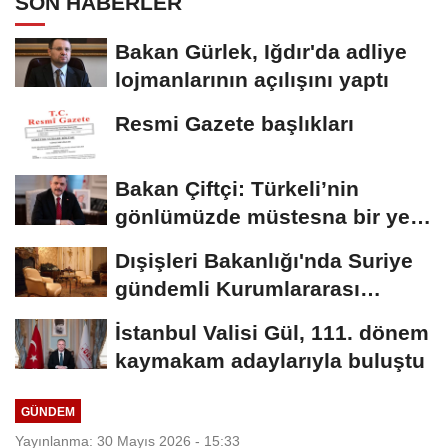
SON HABERLER
Bakan Gürlek, Iğdır'da adliye
lojmanlarının açılışını yaptı
Resmi Gazete başlıkları
Bakan Çiftçi: Türkeli’nin
gönlümüzde müstesna bir yeri
var
Dışişleri Bakanlığı'nda Suriye
gündemli Kurumlararası
Eşgüdüm...
İstanbul Valisi Gül, 111. dönem
kaymakam adaylarıyla buluştu
GÜNDEM
Yayınlanma: 30 Mayıs 2026 - 15:33