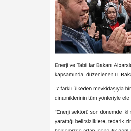
Enerji ve Tabii lar Bakanı Alparsl
kapsamında düzenlenen II. Bakan
7 farklı ülkeden mevkidaşıyla bir
dinamiklerinin tüm yönleriyle ele 
"Enerji sektörü son dönemde iklim
yarattığı belirsizliklere, tedarik
bölgemizde artan jeopolitik geril