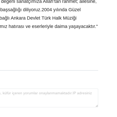
eğerli sanatçımıza Allah’tan rahmet; ailesine,
aşsağlığı diliyoruz.2004 yılında Güzel
ağlı Ankara Devlet Türk Halk Müziği
ız hatırası ve eserleriyle daima yaşayacaktır."