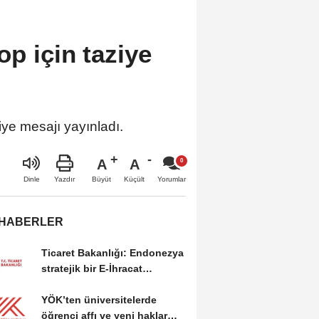
p için taziye
iye mesajı yayınladı.
A
A
Büyüt
Küçült
Dinle
Yazdır
Yorumlar
 HABERLER
Ticaret Bakanlığı: Endonezya
stratejik bir E-İhracat
destinasyonu
YÖK’ten üniversitelerde
öğrenci affı ve yeni haklar