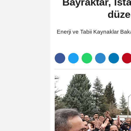
Bayraktar, İs
düze
Enerji ve Tabii Kaynaklar Ba