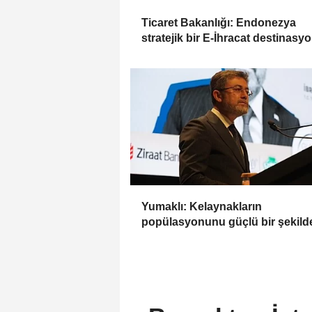
Ticaret Bakanlığı: Endonezya
stratejik bir E-İhracat destinasy
Yumaklı: Kelaynakların
popülasyonunu güçlü bir şekild
güvence altına alıyoruz