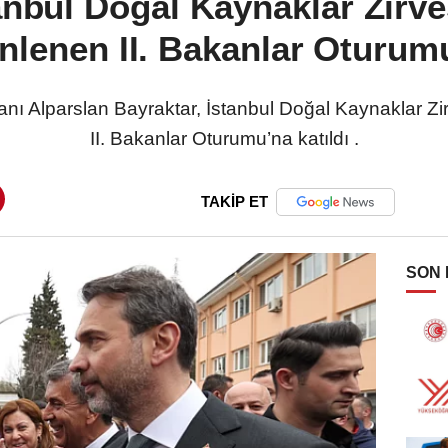
tanbul Doğal Kaynaklar Zirv
nlenen II. Bakanlar Oturum
kanı Alparslan Bayraktar, İstanbul Doğal Kaynaklar 
II. Bakanlar Oturumu’na katıldı .
TAKİP ET
SON