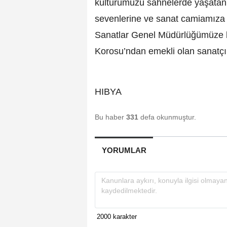
kültürümüzü sahnelerde yaşatan d
sevenlerine ve sanat camiamıza b
Sanatlar Genel Müdürlüğümüze b
Korosu’ndan emekli olan sanatçım
HIBYA
Bu haber
331
defa okunmuştur.
YORUMLAR