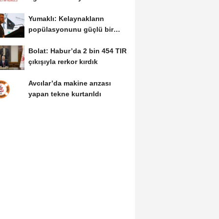
getiren düzenleme
Yumaklı: Kelaynakların
popülasyonunu güçlü bir
şekilde güvence...
Bolat: Habur’da 2 bin 454 TIR
çıkışıyla rerkor kırdık
Avcılar’da makine arızası
yapan tekne kurtarıldı