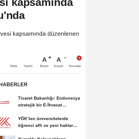
esi kapsamında
u'nda
Zirvesi kapsamında düzenlenen
A
A
Büyüt
Küçült
Dinle
Yazdır
Yorumlar
 HABERLER
Ticaret Bakanlığı: Endonezya
stratejik bir E-İhracat
destinasyonu
YÖK’ten üniversitelerde
öğrenci affı ve yeni haklar
getiren düzenleme