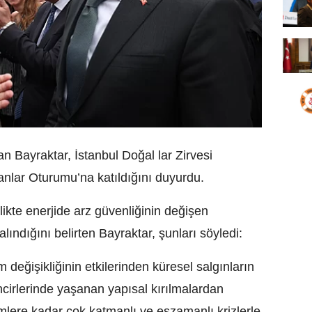
an Bayraktar, İstanbul Doğal lar Zirvesi
lar Oturumu’na katıldığını duyurdu.
likte enerjide arz güvenliğinin değişen
alındığını belirten Bayraktar, şunları söyledi:
 değişikliğinin etkilerinden küresel salgınların
 zincirlerinde yaşanan yapısal kırılmalardan
imlere kadar çok katmanlı ve eşzamanlı krizlerle