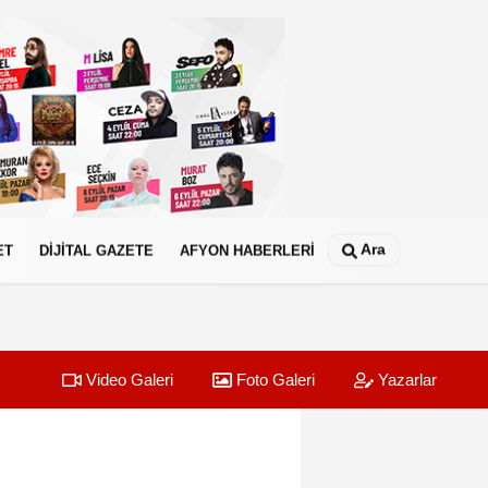
Ara
ET
DİJİTAL GAZETE
AFYON HABERLERİ
Video Galeri
Foto Galeri
Yazarlar