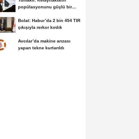
Yumaklı: Kelaynakların
popülasyonunu güçlü bir
şekilde güvence...
Bolat: Habur’da 2 bin 454 TIR
çıkışıyla rerkor kırdık
Avcılar’da makine arızası
yapan tekne kurtarıldı