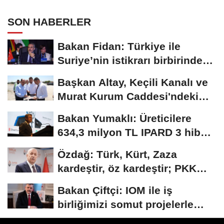
SON HABERLER
Bakan Fidan: Türkiye ile
Suriye’nin istikrarı birbirinden
ayrı düşünülemez
Başkan Altay, Keçili Kanalı ve
Murat Kurum Caddesi'ndeki
çalışmaları...
Bakan Yumaklı: Üreticilere
634,3 milyon TL IPARD 3 hibesi
aktarıldı
Özdağ: Türk, Kürt, Zaza
kardeştir, öz kardeştir; PKK
alçak ve...
Bakan Çiftçi: IOM ile iş
birliğimizi somut projelerle
ileriye taşıyacağız