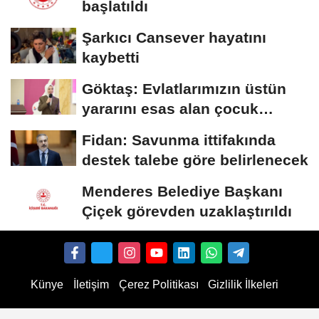
başlatıldı
Şarkıcı Cansever hayatını
kaybetti
Göktaş: Evlatlarımızın üstün
yararını esas alan çocuk
koruma...
Fidan: Savunma ittifakında
destek talebe göre belirlenecek
Menderes Belediye Başkanı
Çiçek görevden uzaklaştırıldı
Künye
İletişim
Çerez Politikası
Gizlilik İlkeleri
uTube Abonnenten kaufen
TikTok Follower kaufen
Instagram Likes kaufen
TikTok Likes kauf