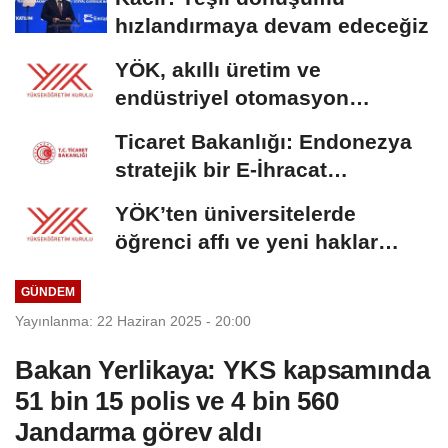
hızlandırmaya devam edeceğiz
YÖK, akıllı üretim ve
endüstriyel otomasyon
alanında yeni ön lisans...
Ticaret Bakanlığı: Endonezya
stratejik bir E-İhracat
destinasyonu
YÖK’ten üniversitelerde
öğrenci affı ve yeni haklar
getiren düzenleme
GÜNDEM
Yayınlanma: 22 Haziran 2025 - 20:00
Bakan Yerlikaya: YKS kapsamında
51 bin 15 polis ve 4 bin 560
Jandarma görev aldı