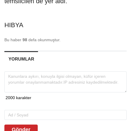
temsilcileri de yer aldı.
HIBYA
Bu haber
98
defa okunmuştur.
YORUMLAR
Gönder