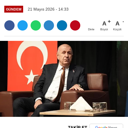
21 Mayıs 2026 - 14:33
GÜNDEM
A
A
Büyüt
Küçült
Dinle
TAKİP ET