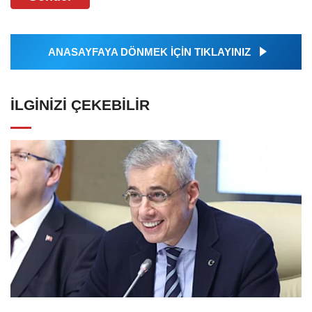
ANASAYFAYA DÖNMEK İÇİN TIKLAYINIZ
İLGINIZI ÇEKEBILIR