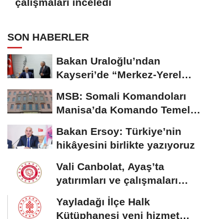
çalışmaları inceledi
SON HABERLER
Bakan Uraloğlu’ndan
Kayseri’de “Merkez-Yerel
Yönetim Uyumu”...
MSB: Somali Komandoları
Manisa’da Komando Temel
Eğitimi'ni tamamladı
Bakan Ersoy: Türkiye’nin
hikâyesini birlikte yazıyoruz
Vali Canbolat, Ayaş’ta
yatırımları ve çalışmaları
inceledi
Yayladağı İlçe Halk
Kütüphanesi yeni hizmet