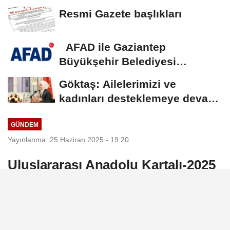
Yılmaz vekalet...
Resmi Gazete başlıkları
AFAD ile Gaziantep
Büyükşehir Belediyesi
arasında Deprem Müzesi...
Göktaş: Ailelerimizi ve
kadınları desteklemeye devam
edeceğiz
GÜNDEM
Yayınlanma: 25 Haziran 2025 - 19:20
Uluslararası Anadolu Kartalı-2025
Eğitimi Konya'da başladı
Milli Savunma Bakanlığı (MSB),
Uluslararası Anadolu Kartalı-2025