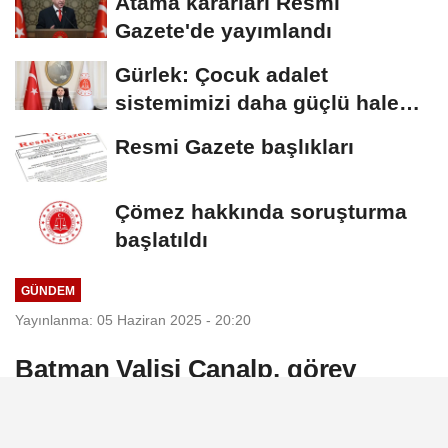
Atama kararları Resmi
Gazete'de yayımlandı
Gürlek: Çocuk adalet
sistemimizi daha güçlü hale
getirdik
Resmi Gazete başlıkları
Çömez hakkında soruşturma
başlatıldı
GÜNDEM
Yayınlanma: 05 Haziran 2025 - 20:20
Batman Valisi Canalp, görev
başındaki personeli ziyaret etti