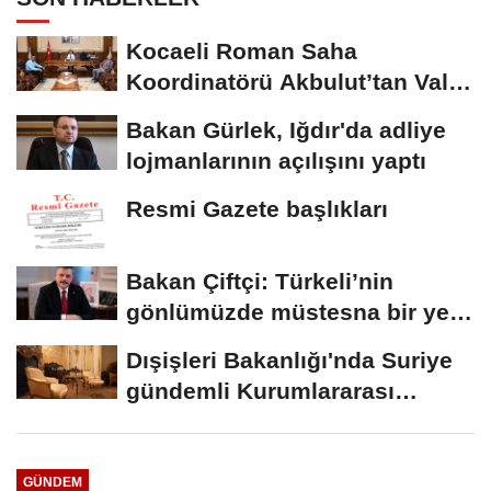
Kocaeli Roman Saha
Koordinatörü Akbulut’tan Vali
Aktaş’a ziyaret
Bakan Gürlek, Iğdır'da adliye
lojmanlarının açılışını yaptı
Resmi Gazete başlıkları
Bakan Çiftçi: Türkeli’nin
gönlümüzde müstesna bir yeri
var
Dışişleri Bakanlığı'nda Suriye
gündemli Kurumlararası
Eşgüdüm...
GÜNDEM