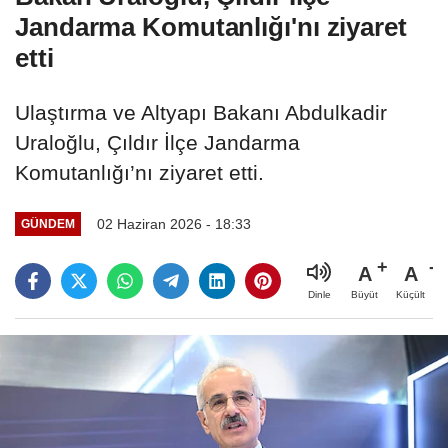
Jandarma Komutanlığı'nı ziyaret
etti
Ulaştırma ve Altyapı Bakanı Abdulkadir
Uraloğlu, Çıldır İlçe Jandarma
Komutanlığı’nı ziyaret etti.
02 Haziran 2026 - 18:33
GÜNDEM
A
A
Büyüt
Küçült
Dinle