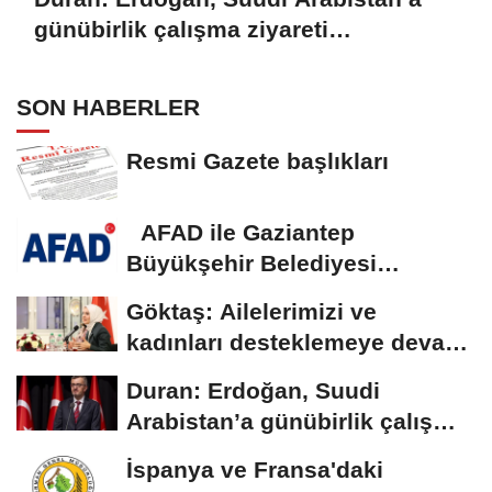
günübirlik çalışma ziyareti
gerçekleştirecek
SON HABERLER
Resmi Gazete başlıkları
AFAD ile Gaziantep
Büyükşehir Belediyesi
arasında Deprem Müzesi...
Göktaş: Ailelerimizi ve
kadınları desteklemeye devam
edeceğiz
Duran: Erdoğan, Suudi
Arabistan’a günübirlik çalışma
ziyareti...
İspanya ve Fransa'daki