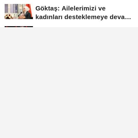
arasında Deprem Müzesi...
Göktaş: Ailelerimizi ve
kadınları desteklemeye devam
edeceğiz
Duran: Erdoğan, Suudi
Arabistan’a günübirlik çalışma
ziyareti...
İspanya ve Fransa'daki
görevlerini tamamlayan yangın
söndürme uçakları...
GÜNDEM
Yayınlanma: 27 Mayıs 2026 - 15:55
Vali Canbolat'tan jandarma
personeline bayram ziyareti
Ankara Valisi Yakup Canbolat, Kurban
Bayramı dolayısıyla Kahramankazan Akıncı