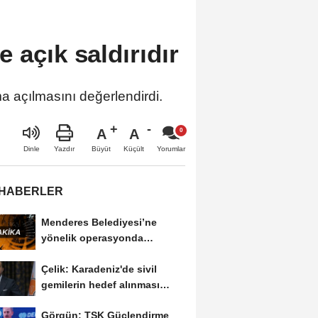
 açık saldırıdır
 açılmasını değerlendirdi.
A
A
Büyüt
Küçült
Dinle
Yazdır
Yorumlar
 HABERLER
Menderes Belediyesi’ne
yönelik operasyonda
Belediye Başkanı İlkay...
Çelik: Karadeniz'de sivil
gemilerin hedef alınması
savaşı başka...
Görgün: TSK Güçlendirme