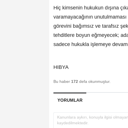
Hiç kimsenin hukukun dışına çıka
varamayacağının unutulmaması ge
görevini bağımsız ve tarafsız şe
tehditlere boyun eğmeyecek; adal
sadece hukukla işlemeye devam ed
HIBYA
Bu haber
172
defa okunmuştur.
YORUMLAR