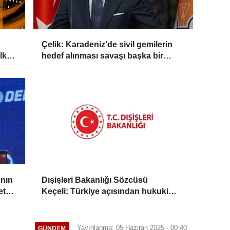
Çelik: Karadeniz'de sivil gemilerin
lkay
hedef alınması savaşı başka bir
boyuta taşır
'nın
Dışişleri Bakanlığı Sözcüsü
ete
Keçeli: Türkiye açısından hukuki
sonuç doğurmaz
Yayınlanma: 05 Haziran 2025 - 00:40
GÜNDEM