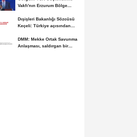
Vakfı'nın Erzurum Bölge
Temsilciliği hizmete...
Dışişleri Bakanlığı Sözcüsü
Keçeli: Türkiye açısından
hukuki...
DMM: Mekke Ortak Savunma
Anlaşması, saldırgan bir
askeri blok değil