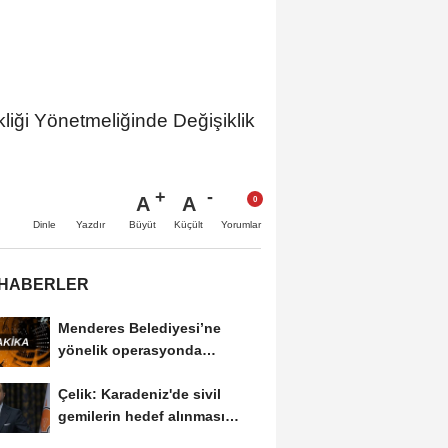
iği Yönetmeliğinde Değişiklik
A
A
Büyüt
Küçült
Dinle
Yazdır
Yorumlar
 HABERLER
Menderes Belediyesi’ne
yönelik operasyonda
Belediye Başkanı İlkay...
Çelik: Karadeniz'de sivil
gemilerin hedef alınması
savaşı başka...