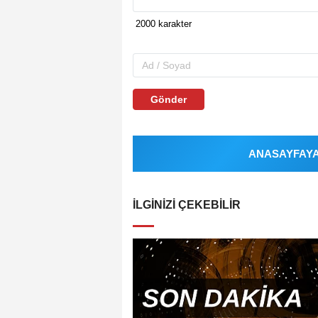
Gönder
ANASAYFAYA 
İLGINIZI ÇEKEBILIR