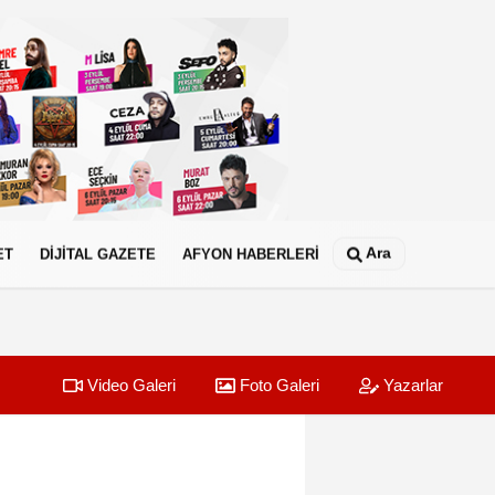
Ara
ET
DİJİTAL GAZETE
AFYON HABERLERİ
Video Galeri
Foto Galeri
Yazarlar