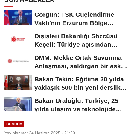
Görgün: TSK Güçlendirme
Vakfı'nın Erzurum Bölge
Temsilciliği hizmete...
Dışişleri Bakanlığı Sözcüsü
Keçeli: Türkiye açısından
hukuki...
DMM: Mekke Ortak Savunma
Anlaşması, saldırgan bir askeri
blok değil
Bakan Tekin: Eğitime 20 yılda
yaklaşık 500 bin yeni derslik
kazandırıldı
Bakan Uraloğlu: Türkiye, 25
yılda ulaşım ve teknolojide
kendi hikayesini...
GÜNDEM
Yayınlanma: 24 Haziran 2025 - 21:20