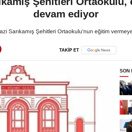
ıkamış Şehitleri Ortaokulu,
devam ediyor
ngazi Sarıkamış Şehitleri Ortaokulu'nun eğitim vermeye
TAKİP ET
SON