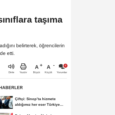
sınıflara taşıma
dığını belirterek, öğrencilerin
de etti.
A
A
Büyüt
Küçült
Dinle
Yazdır
Yorumlar
 HABERLER
Çiftçi: Sinop’ta hizmete
aldığımız her eser Türkiye
Yüzyılı...