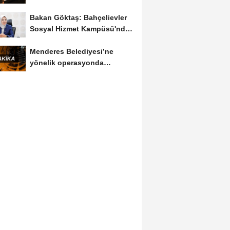
korumaktır
Bakan Göktaş: Bahçelievler
Sosyal Hizmet Kampüsü'nde
yeni hizmet...
Menderes Belediyesi’ne
yönelik operasyonda
Belediye Başkanı İlkay...