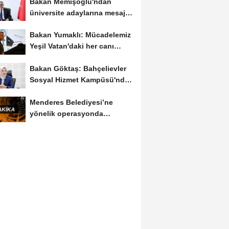
Bakan Memişoğlu'ndan
üniversite adaylarına mesaj:
Hayallerinizden...
Bakan Yumaklı: Mücadelemiz
Yeşil Vatan'daki her canı
korumaktır
Bakan Göktaş: Bahçelievler
Sosyal Hizmet Kampüsü'nde
yeni hizmet...
Menderes Belediyesi’ne
yönelik operasyonda
Belediye Başkanı İlkay...