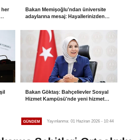
z her
Bakan Memişoğlu'ndan üniversite
adaylarına mesaj: Hayallerinizden
asla vazgeçmeyin
il
Bakan Göktaş: Bahçelievler Sosyal
Hizmet Kampüsü'nde yeni hizmet
birimleri açıldı
Yayınlanma: 01 Haziran 2026 - 10:44
GÜNDEM