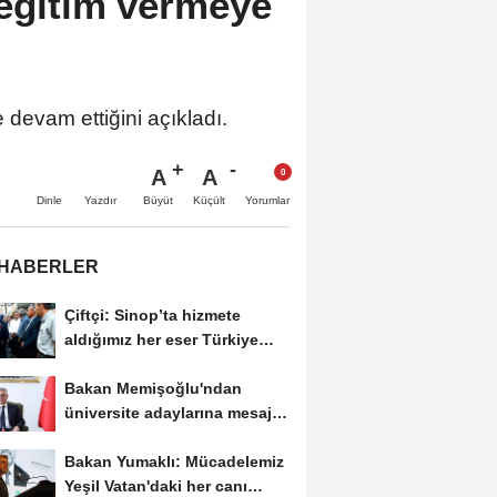
 eğitim vermeye
 devam ettiğini açıkladı.
A
A
Büyüt
Küçült
Dinle
Yazdır
Yorumlar
 HABERLER
Çiftçi: Sinop’ta hizmete
aldığımız her eser Türkiye
Yüzyılı...
Bakan Memişoğlu'ndan
üniversite adaylarına mesaj:
Hayallerinizden...
Bakan Yumaklı: Mücadelemiz
Yeşil Vatan'daki her canı