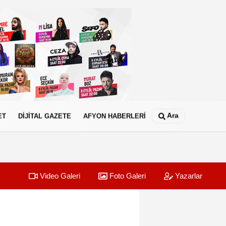
Ara
ET
DİJİTAL GAZETE
AFYON HABERLERİ
Video Galeri
Foto Galeri
Yazarlar