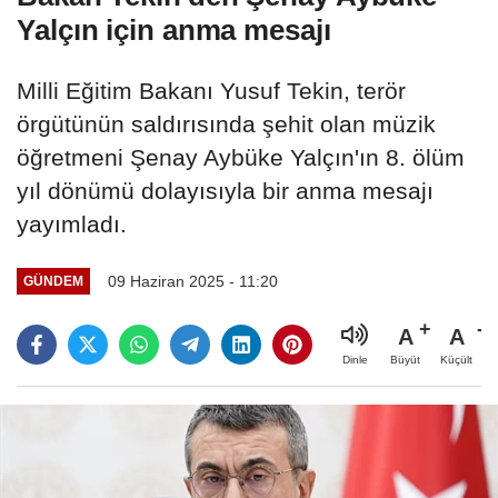
Yalçın için anma mesajı
Milli Eğitim Bakanı Yusuf Tekin, terör
örgütünün saldırısında şehit olan müzik
öğretmeni Şenay Aybüke Yalçın'ın 8. ölüm
yıl dönümü dolayısıyla bir anma mesajı
yayımladı.
09 Haziran 2025 - 11:20
GÜNDEM
A
A
Büyüt
Küçült
Dinle