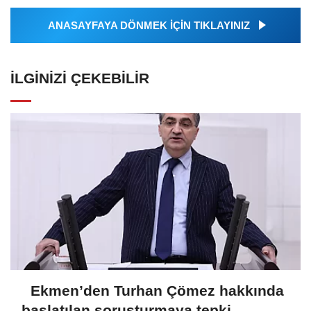
ANASAYFAYA DÖNMEK İÇİN TIKLAYINIZ
İLGINIZI ÇEKEBILIR
Ekmen’den Turhan Çömez hakkında
başlatılan soruşturmaya tepki