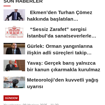
SON HABERLER
Ekmen’den Turhan Çömez
hakkında başlatılan
soruşturmaya tepki
“Sessiz Zarafet” sergisi
İstanbul’da sanatseverlerle
buluştu
Gürlek: Orman yangınlarına
ilişkin adli süreçleri takip
ediyoruz
Yavaş: Gerçek barış yalnızca
bir kanun çıkarmakla kurulmaz
Meteoroloji’den kuvvetli yağış
uyarısı
GÜNDEM