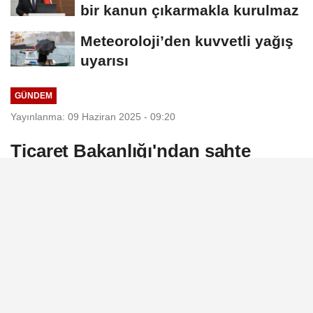
bir kanun çıkarmakla kurulmaz
Meteoroloji’den kuvvetli yağış
uyarısı
GÜNDEM
Yayınlanma: 09 Haziran 2025 - 09:20
Ticaret Bakanlığı'ndan sahte
servis tuzağından korunma
tedbirleri
Ticaret Bakanlığı, elektronik ürün grubunda
bakım, onarım ve montaj hizmetlerine olan
ihtiyaçla ilgili kendilerini yetkili servis gibi
tanıtan bazı firma ve kişilere ilişkin